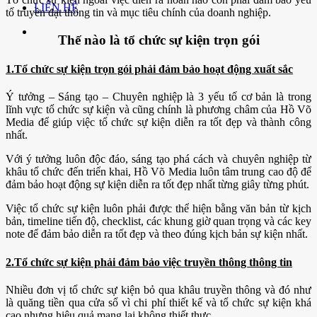
LIÊN HỆ
tố truyền đạt thông tin và mục tiêu chính của doanh nghiệp.
Thế nào là tổ chức sự kiện trọn gói
1.Tổ chức sự kiện trọn gói phải đảm bảo hoạt động xuất sắc
Ý tưởng – Sáng tạo – Chuyên nghiệp là 3 yếu tố cơ bản là trong
lĩnh vực tổ chức sự kiện và cũng chính là phương châm của Hồ Võ
Media để giúp việc tổ chức sự kiện diễn ra tốt đẹp và thành công
nhất.
Với ý tưởng luôn độc đáo, sáng tạo phá cách và chuyên nghiệp từ
khâu tổ chức đến triển khai, Hồ Võ Media luôn tâm trung cao độ để
đảm bảo hoạt động sự kiện diễn ra tốt đẹp nhất từng giây từng phút.
Việc tổ chức sự kiện luôn phải được thể hiện bằng văn bản từ kịch
bản, timeline tiến độ, checklist, các khung giờ quan trọng và các key
note để đảm bảo diễn ra tốt đẹp và theo đúng kịch bản sự kiện nhất.
2.Tổ chức sự kiện phải đảm bảo việc truyền thông thông tin
Nhiều đơn vị tổ chức sự kiện bỏ qua khâu truyền thông và đó như
là quăng tiền qua cửa sổ vì chi phí thiết kế và tổ chức sự kiện khá
cao nhưng hiệu quả mang lại không thiết thực.