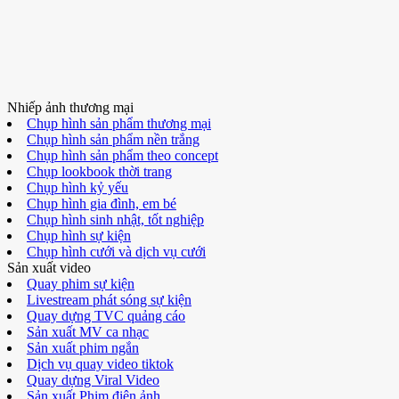
Nhiếp ảnh thương mại
Chụp hình sản phẩm thương mại
Chụp hình sản phẩm nền trắng
Chụp hình sản phẩm theo concept
Chụp lookbook thời trang
Chụp hình kỷ yếu
Chụp hình gia đình, em bé
Chụp hình sinh nhật, tốt nghiệp
Chụp hình sự kiện
Chụp hình cưới và dịch vụ cưới
Sản xuất video
Quay phim sự kiện
Livestream phát sóng sự kiện
Quay dựng TVC quảng cáo
Sản xuất MV ca nhạc
Sản xuất phim ngắn
Dịch vụ quay video tiktok
Quay dựng Viral Video
Sản xuất Phim điện ảnh