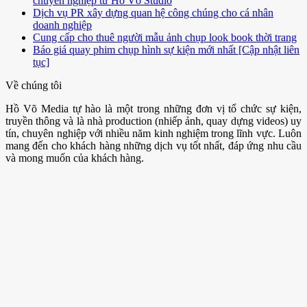
chuyên nghiệp từ Hồ Võ Studio
Dịch vụ PR xây dựng quan hệ công chúng cho cá nhân
doanh nghiệp
Cung cấp cho thuê người mẫu ảnh chụp look book thời trang
Báo giá quay phim chụp hình sự kiện mới nhất [Cập nhật liên
tục]
Về chúng tôi
Hồ Võ Media tự hào là một trong những đơn vị tổ chức sự kiện,
truyền thông và là nhà production (nhiếp ảnh, quay dựng videos) uy
tín, chuyên nghiệp với nhiều năm kinh nghiệm trong lĩnh vực. Luôn
mang đến cho khách hàng những dịch vụ tốt nhất, đáp ứng nhu cầu
và mong muốn của khách hàng.