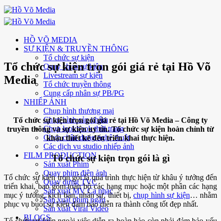
Skip
to
content
HỒ VÕ MEDIA
SỰ KIỆN & TRUYỀN THÔNG
Tổ chức sự kiện
Tổ chức sự kiện trọn gói giá rẻ tại Hồ Võ
Quay chụp sự kiện
Livestream sự kiện
Media
Tổ chức truyền thông
Cung cấp nhân sự PB/PG
NHIẾP ẢNH
Chụp hình thương mại
Chụp hình sản phẩm
Tổ chức sự kiện trọn gói giá rẻ tại Hồ Võ Media – Công ty
Chụp lookbook thời trang
truyền thông và sự kiện uy tín. Tổ chức sự kiện hoàn chỉnh từ
Chụp chân dung nghệ thuật
khâu thiết kế đến triển khai thực hiện.
Các dịch vụ studio nhiếp ảnh
FILM PRODUCTION
Tổ chức sự kiện trọn gói là gì
Sản xuất Phim
Quay phim điện ảnh
Tổ chức sự kiện trọn gói là quá trình thực hiện từ khâu ý tưởng đến
Quay dựng TVC
triển khai, bao gồm toàn bộ các hạng mục hoặc một phần các hạng
Sản xuất MV Ca nhạc
mục ý tưởng, kịch bản, nhân sự, thiết bị,
chụp hình sự kiện
… nhằm
Sản xuất phim ngắn
phục vụ buổi sự kiện đảm bảo diễn ra thành công tốt đẹp nhất.
Sản xuất Viral Video
BLOGS
Tổ chức sự kiện ngoài việc diễn ra hoàn hảo còn phải đảm bảo yếu