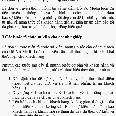
Là đơn vị truyền thông thông tin và sự kiện, Hồ Võ Media luôn ưu
tiên truyền tải thông điệp và làm hình ảnh cho doanh nghiệp đảm
bảo sự kiện diễn ra không những tốt đẹp còn để lại những hình ảnh,
tư liệu và nhận thức của khách hàng đến sự kiện nhằm đảm bảo tối
đa phương thức truyền thông hoạt động hiệu quả.
3.Các bước tổ chức sự kiện cho doanh nghiệp
Là đơn vị thực hiện tổ chức sứ kiện, những bước cần để thực hiện
của Hồ Võ Media là điều tất yếu cần phải thực hiện khi triển khai
thực hiện cho khách hàng.
Nhưng các bước sau đây là những bước cơ bản và khách hàng và
đơn vị tổ chức cần phải thống nhất và thực hiện theo đúng trình tự:
Xác định chủ đề sự kiện: Như mang hình thức thời điểm
(noel, Tết…) hay thời vụ (ra mắt sản phẩm, tri ân khách
hàng…)
Xây dựng kế hoạch cụ thể: Kế hoạch truyền tải thông tin, các
mục tiêu đề ra và chuẩn bị tệp khách hàng
Lên kế hoạch chi phí, khách hàng, không gian, thời gian, địa
điểm, triển khai marketing và PR cho sự kiện nhằm đảm bảo
khách hàng và khách mời sẽ tham dự đầy đủ theo dự kiến và
các mục tiêu đề ra (target)