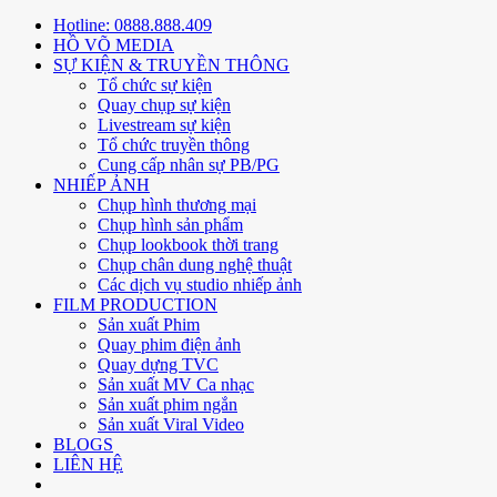
Hotline: 0888.888.409
HỒ VÕ MEDIA
SỰ KIỆN & TRUYỀN THÔNG
Tổ chức sự kiện
Quay chụp sự kiện
Livestream sự kiện
Tổ chức truyền thông
Cung cấp nhân sự PB/PG
NHIẾP ẢNH
Chụp hình thương mại
Chụp hình sản phẩm
Chụp lookbook thời trang
Chụp chân dung nghệ thuật
Các dịch vụ studio nhiếp ảnh
FILM PRODUCTION
Sản xuất Phim
Quay phim điện ảnh
Quay dựng TVC
Sản xuất MV Ca nhạc
Sản xuất phim ngắn
Sản xuất Viral Video
BLOGS
LIÊN HỆ