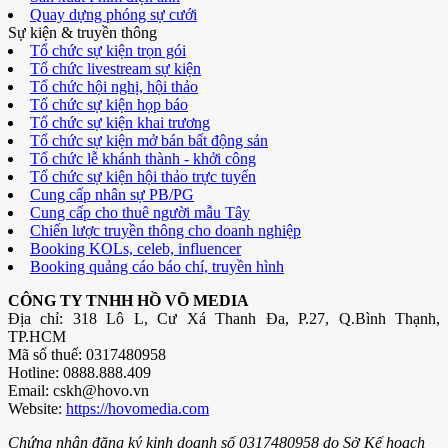
Quay dựng phóng sự cưới
Sự kiện & truyền thông
Tổ chức sự kiện trọn gói
Tổ chức livestream sự kiện
Tổ chức hội nghị, hội thảo
Tổ chức sự kiện họp báo
Tổ chức sự kiện khai trương
Tổ chức sự kiện mở bán bất động sản
Tổ chức lễ khánh thành - khởi công
Tổ chức sự kiện hội thảo trực tuyến
Cung cấp nhân sự PB/PG
Cung cấp cho thuê người mẫu Tây
Chiến lược truyền thông cho doanh nghiệp
Booking KOLs, celeb, influencer
Booking quảng cáo báo chí, truyền hình
CÔNG TY TNHH HỒ VÕ MEDIA
Địa chỉ: 318 Lô L, Cư Xá Thanh Đa, P.27, Q.Bình Thạnh,
TP.HCM
Mã số thuế: 0317480958
Hotline: 0888.888.409
Email: cskh@hovo.vn
Website:
https://hovomedia.com
Chứng nhận đăng ký kinh doanh số 0317480958 do Sở Kế hoạch