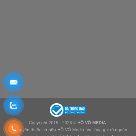
Copyright 2015 - 2026 ©
HỒ VÕ MEDIA
.
Bản quyền thuộc sở hữu HỒ VÕ Media. Vui lòng ghi rõ nguồn