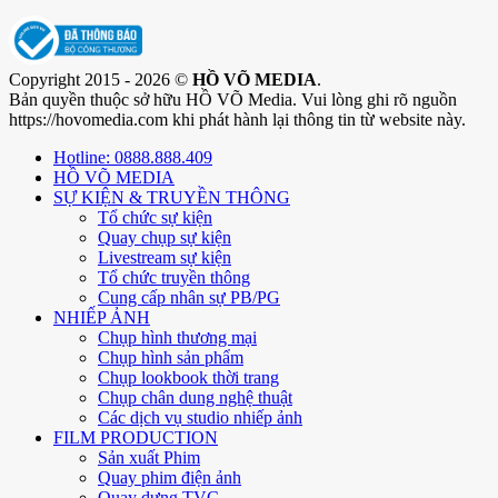
Copyright 2015 - 2026 ©
HỒ VÕ MEDIA
.
Bản quyền thuộc sở hữu HỒ VÕ Media. Vui lòng ghi rõ nguồn
https://hovomedia.com khi phát hành lại thông tin từ website này.
Hotline: 0888.888.409
HỒ VÕ MEDIA
SỰ KIỆN & TRUYỀN THÔNG
Tổ chức sự kiện
Quay chụp sự kiện
Livestream sự kiện
Tổ chức truyền thông
Cung cấp nhân sự PB/PG
NHIẾP ẢNH
Chụp hình thương mại
Chụp hình sản phẩm
Chụp lookbook thời trang
Chụp chân dung nghệ thuật
Các dịch vụ studio nhiếp ảnh
FILM PRODUCTION
Sản xuất Phim
Quay phim điện ảnh
Quay dựng TVC