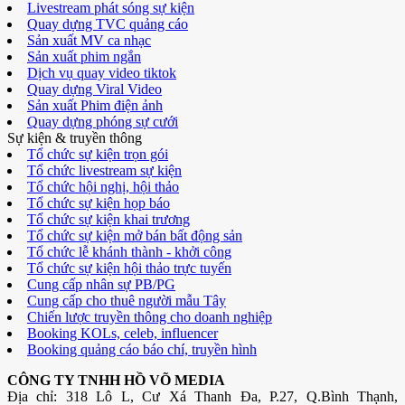
Livestream phát sóng sự kiện
Quay dựng TVC quảng cáo
Sản xuất MV ca nhạc
Sản xuất phim ngắn
Dịch vụ quay video tiktok
Quay dựng Viral Video
Sản xuất Phim điện ảnh
Quay dựng phóng sự cưới
Sự kiện & truyền thông
Tổ chức sự kiện trọn gói
Tổ chức livestream sự kiện
Tổ chức hội nghị, hội thảo
Tổ chức sự kiện họp báo
Tổ chức sự kiện khai trương
Tổ chức sự kiện mở bán bất động sản
Tổ chức lễ khánh thành - khởi công
Tổ chức sự kiện hội thảo trực tuyến
Cung cấp nhân sự PB/PG
Cung cấp cho thuê người mẫu Tây
Chiến lược truyền thông cho doanh nghiệp
Booking KOLs, celeb, influencer
Booking quảng cáo báo chí, truyền hình
CÔNG TY TNHH HỒ VÕ MEDIA
Địa chỉ: 318 Lô L, Cư Xá Thanh Đa, P.27, Q.Bình Thạnh,