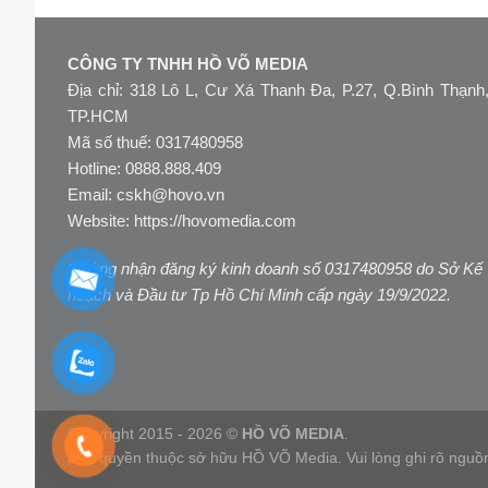
CÔNG TY TNHH HỒ VÕ MEDIA
Địa chỉ: 318 Lô L, Cư Xá Thanh Đa, P.27, Q.Bình Thạnh
TP.HCM
Mã số thuế: 0317480958
Hotline: 0888.888.409
Email: cskh@hovo.vn
Website:
https://hovomedia.com
Chứng nhận đăng ký kinh doanh số 0317480958 do Sở Kế
hoạch và Đầu tư Tp Hồ Chí Minh cấp ngày 19/9/2022.
Copyright 2015 - 2026 ©
HỒ VÕ MEDIA
.
Bản quyền thuộc sở hữu HỒ VÕ Media. Vui lòng ghi rõ nguồn h