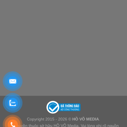
Copyright 2015 - 2026 ©
HỒ VÕ MEDIA
.
Bản quyền thuộc sở hữu HỒ VÕ Media. Vui lòng ghi rõ nguồn