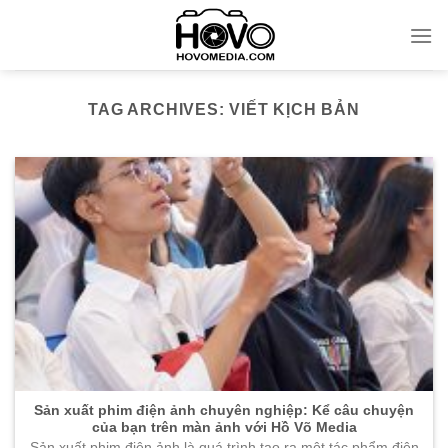
Skip
to
content
TAG ARCHIVES:
VIẾT KỊCH BẢN
Sản xuất phim điện ảnh chuyên nghiệp: Kể câu chuyện
của bạn trên màn ảnh với Hồ Võ Media
Sản xuất phim điện ảnh là quá trình tạo ra một tác phẩm điện