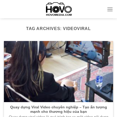
Skip
to
content
TAG ARCHIVES:
VIDEOVIRAL
Quay dựng Viral Video chuyên nghiệp – Tạo ấn tượng
mạnh cho thương hiệu của bạn
Quay dựng viral video là quá trình tạo ra một video nội dung