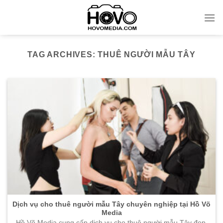
Skip
to
content
TAG ARCHIVES:
THUÊ NGƯỜI MẪU TÂY
Dịch vụ cho thuê người mẫu Tây chuyên nghiệp tại Hồ Võ
Media
Hồ Võ Media cung cấp dịch vụ cho thuê người mẫu Tây đẹp,