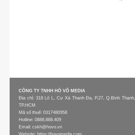
CÔNG TY TNHH HỒ VÕ MEDIA
Địa chỉ: 318 Lô L, Cư Xá Thanh Đa, P.27, Q.Bình Thạnh
TP.HCM
Mã số thuế: 0317480958
Hotline: 0888.888.409
Email: cskh@hovo.vn
Website:
https://hovomedia.com