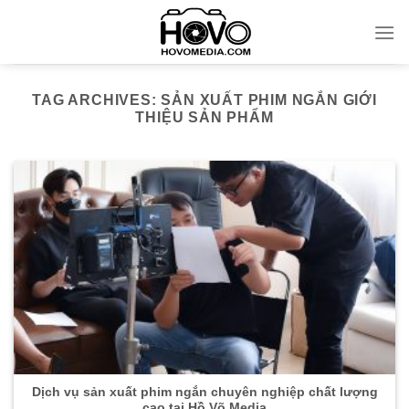
Skip
to
content
TAG ARCHIVES:
SẢN XUẤT PHIM NGẮN GIỚI
THIỆU SẢN PHẨM
Dịch vụ sản xuất phim ngắn chuyên nghiệp chất lượng
cao tại Hồ Võ Media