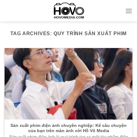
Skip
to
content
TAG ARCHIVES:
QUY TRÌNH SẢN XUẤT PHIM
Sản xuất phim điện ảnh chuyên nghiệp: Kể câu chuyện
của bạn trên màn ảnh với Hồ Võ Media
Sản xuất phim điện ảnh là quá trình tạo ra một tác phẩm điện