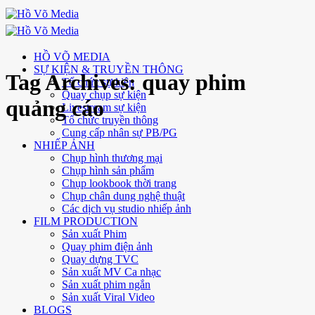
Skip
to
content
HỒ VÕ MEDIA
SỰ KIỆN & TRUYỀN THÔNG
Tag Archives:
quay phim
Tổ chức sự kiện
Quay chụp sự kiện
quảng cáo
Livestream sự kiện
Tổ chức truyền thông
Cung cấp nhân sự PB/PG
NHIẾP ẢNH
Chụp hình thương mại
Chụp hình sản phẩm
Chụp lookbook thời trang
Chụp chân dung nghệ thuật
Các dịch vụ studio nhiếp ảnh
FILM PRODUCTION
Sản xuất Phim
Quay phim điện ảnh
Quay dựng TVC
Sản xuất MV Ca nhạc
Sản xuất phim ngắn
Sản xuất Viral Video
BLOGS