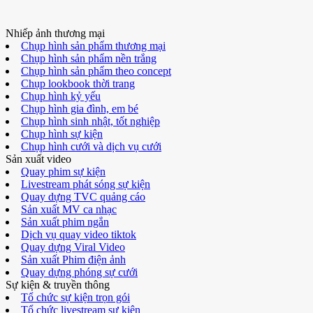
Nhiếp ảnh thương mại
Chụp hình sản phẩm thương mại
Chụp hình sản phẩm nền trắng
Chụp hình sản phẩm theo concept
Chụp lookbook thời trang
Chụp hình kỷ yếu
Chụp hình gia đình, em bé
Chụp hình sinh nhật, tốt nghiệp
Chụp hình sự kiện
Chụp hình cưới và dịch vụ cưới
Sản xuất video
Quay phim sự kiện
Livestream phát sóng sự kiện
Quay dựng TVC quảng cáo
Sản xuất MV ca nhạc
Sản xuất phim ngắn
Dịch vụ quay video tiktok
Quay dựng Viral Video
Sản xuất Phim điện ảnh
Quay dựng phóng sự cưới
Sự kiện & truyền thông
Tổ chức sự kiện trọn gói
Tổ chức livestream sự kiện