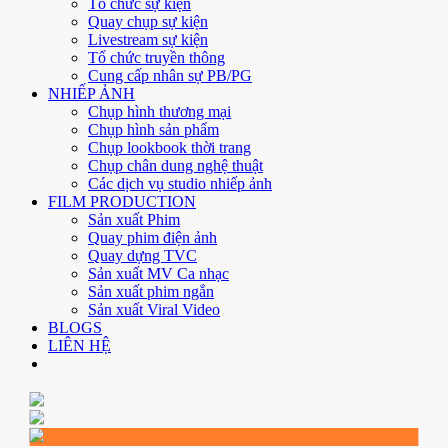
Tổ chức sự kiện
Quay chụp sự kiện
Livestream sự kiện
Tổ chức truyền thông
Cung cấp nhân sự PB/PG
NHIẾP ẢNH
Chụp hình thương mại
Chụp hình sản phẩm
Chụp lookbook thời trang
Chụp chân dung nghệ thuật
Các dịch vụ studio nhiếp ảnh
FILM PRODUCTION
Sản xuất Phim
Quay phim điện ảnh
Quay dựng TVC
Sản xuất MV Ca nhạc
Sản xuất phim ngắn
Sản xuất Viral Video
BLOGS
LIÊN HỆ