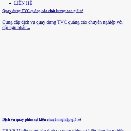
LIÊN HỆ
Quay dựng TVC quảng cáo chất lượng cao giá rẻ
Cung cấp dịch vụ quay dựng TVC quảng cáo chuyên nghiệp với
đội ngũ nhân...
Dịch vụ quay phim sự kiện chuyên nghiệp giá rẻ
Hồ Võ Media cung cấp dịch vụ quay phim sự kiện chuyên nghiệp,