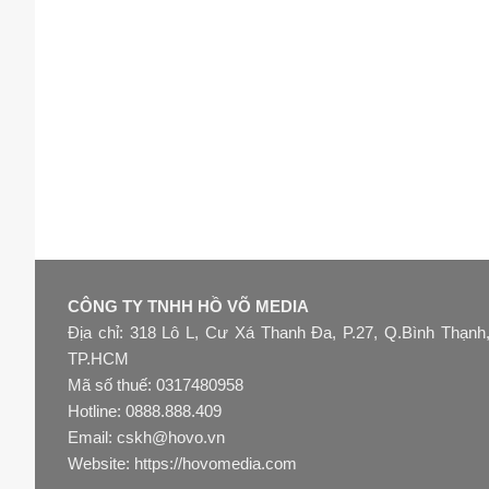
CÔNG TY TNHH HỒ VÕ MEDIA
Địa chỉ: 318 Lô L, Cư Xá Thanh Đa, P.27, Q.Bình Thạnh
TP.HCM
Mã số thuế: 0317480958
Hotline: 0888.888.409
Email: cskh@hovo.vn
Website:
https://hovomedia.com