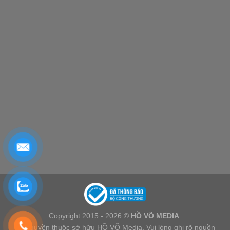
Copyright 2015 - 2026 ©
HỒ VÕ MEDIA
.
Bản quyền thuộc sở hữu HỒ VÕ Media. Vui lòng ghi rõ nguồn