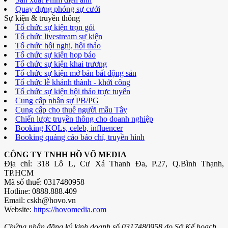
Quay dựng phóng sự cưới
Sự kiện & truyền thông
Tổ chức sự kiện trọn gói
Tổ chức livestream sự kiện
Tổ chức hội nghị, hội thảo
Tổ chức sự kiện họp báo
Tổ chức sự kiện khai trương
Tổ chức sự kiện mở bán bất động sản
Tổ chức lễ khánh thành - khởi công
Tổ chức sự kiện hội thảo trực tuyến
Cung cấp nhân sự PB/PG
Cung cấp cho thuê người mẫu Tây
Chiến lược truyền thông cho doanh nghiệp
Booking KOLs, celeb, influencer
Booking quảng cáo báo chí, truyền hình
CÔNG TY TNHH HỒ VÕ MEDIA
Địa chỉ: 318 Lô L, Cư Xá Thanh Đa, P.27, Q.Bình Thạnh,
TP.HCM
Mã số thuế: 0317480958
Hotline: 0888.888.409
Email: cskh@hovo.vn
Website:
https://hovomedia.com
Chứng nhận đăng ký kinh doanh số 0317480958 do Sở Kế hoạch