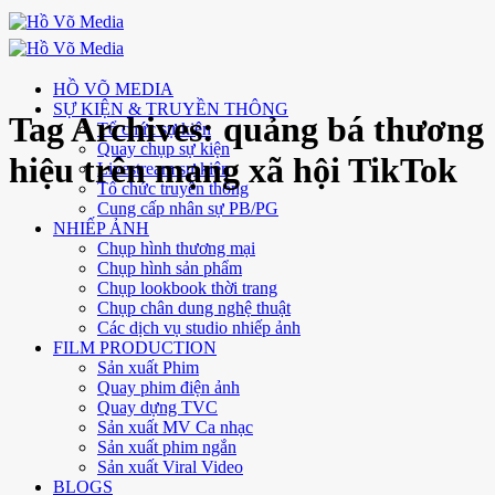
Skip
to
content
HỒ VÕ MEDIA
SỰ KIỆN & TRUYỀN THÔNG
Tag Archives:
quảng bá thương
Tổ chức sự kiện
Quay chụp sự kiện
hiệu trên mạng xã hội TikTok
Livestream sự kiện
Tổ chức truyền thông
Cung cấp nhân sự PB/PG
NHIẾP ẢNH
Chụp hình thương mại
Chụp hình sản phẩm
Chụp lookbook thời trang
Chụp chân dung nghệ thuật
Các dịch vụ studio nhiếp ảnh
FILM PRODUCTION
Sản xuất Phim
Quay phim điện ảnh
Quay dựng TVC
Sản xuất MV Ca nhạc
Sản xuất phim ngắn
Sản xuất Viral Video
BLOGS