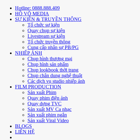
Hotline: 0888.888.409
HỒ VÕ MEDIA
SỰ KIỆN & TRUYỀN THÔNG
Tổ chức sự kiện
Quay chụp sự kiện
Livestream sự kiện
Tổ chức truyền thông
Cung cấp nhân sự PB/PG
NHIẾP ẢNH
Chụp hình thương mại
Chụp hình sản phẩm
Chụp lookbook thời trang
Chụp chân dung nghệ thuật
Các dịch vụ studio nhiếp ảnh
FILM PRODUCTION
Sản xuất Phim
Quay phim điện ảnh
Quay dựng TVC
Sản xuất MV Ca nhạc
Sản xuất phim ngắn
Sản xuất Viral Video
BLOGS
LIÊN HỆ