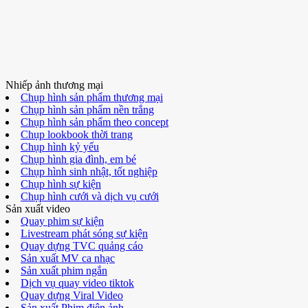
Nhiếp ảnh thương mại
Chụp hình sản phẩm thương mại
Chụp hình sản phẩm nền trắng
Chụp hình sản phẩm theo concept
Chụp lookbook thời trang
Chụp hình kỷ yếu
Chụp hình gia đình, em bé
Chụp hình sinh nhật, tốt nghiệp
Chụp hình sự kiện
Chụp hình cưới và dịch vụ cưới
Sản xuất video
Quay phim sự kiện
Livestream phát sóng sự kiện
Quay dựng TVC quảng cáo
Sản xuất MV ca nhạc
Sản xuất phim ngắn
Dịch vụ quay video tiktok
Quay dựng Viral Video
Sản xuất Phim điện ảnh