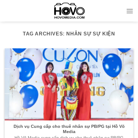
Skip
to
content
TAG ARCHIVES:
NHÂN SỰ SỰ KIỆN
Dịch vụ Cung cấp cho thuê nhân sự PB/PG tại Hồ Võ
Media
Hồ Võ Media cung cấp dịch vụ cho thuê nhân sự PB/PG