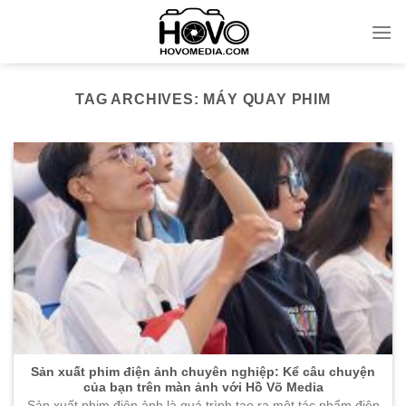
Skip
to
content
TAG ARCHIVES:
MÁY QUAY PHIM
Sản xuất phim điện ảnh chuyên nghiệp: Kể câu chuyện
của bạn trên màn ảnh với Hồ Võ Media
Sản xuất phim điện ảnh là quá trình tạo ra một tác phẩm điện