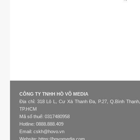
CÔNG TY TNHH HỒ VÕ MEDIA
Địa chỉ: 318 Lô L, Cư Xá Thanh Đa, P.27, Q.Bình Thạnh
TP.HCM
Mã số thuế: 0317480958
Hotline: 0888.888.409
Email: cskh@hovo.vn
Website:
https://hovomedia.com