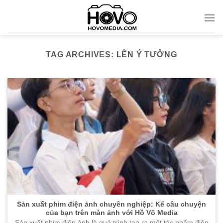
Skip
to
content
TAG ARCHIVES:
LÊN Ý TƯỞNG
Sản xuất phim điện ảnh chuyên nghiệp: Kể câu chuyện
của bạn trên màn ảnh với Hồ Võ Media
Sản xuất phim điện ảnh là quá trình tạo ra một tác phẩm điện