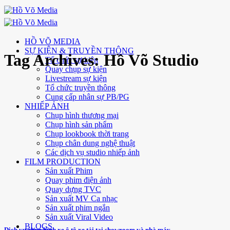
Skip
to
content
HỒ VÕ MEDIA
SỰ KIỆN & TRUYỀN THÔNG
Tag Archives:
Hồ Võ Studio
Tổ chức sự kiện
Quay chụp sự kiện
Livestream sự kiện
Tổ chức truyền thông
Cung cấp nhân sự PB/PG
NHIẾP ẢNH
Chụp hình thương mại
Chụp hình sản phẩm
Chụp lookbook thời trang
Chụp chân dung nghệ thuật
Các dịch vụ studio nhiếp ảnh
FILM PRODUCTION
Sản xuất Phim
Quay phim điện ảnh
Quay dựng TVC
Sản xuất MV Ca nhạc
Sản xuất phim ngắn
Sản xuất Viral Video
BLOGS
Dịch vụ chụp hình xe ô tô xe tải tại showroom và nhà máy