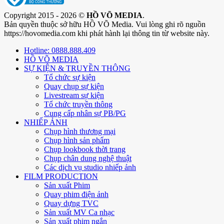
Copyright 2015 - 2026 ©
HỒ VÕ MEDIA
.
Bản quyền thuộc sở hữu HỒ VÕ Media. Vui lòng ghi rõ nguồn
https://hovomedia.com khi phát hành lại thông tin từ website này.
Hotline: 0888.888.409
HỒ VÕ MEDIA
SỰ KIỆN & TRUYỀN THÔNG
Tổ chức sự kiện
Quay chụp sự kiện
Livestream sự kiện
Tổ chức truyền thông
Cung cấp nhân sự PB/PG
NHIẾP ẢNH
Chụp hình thương mại
Chụp hình sản phẩm
Chụp lookbook thời trang
Chụp chân dung nghệ thuật
Các dịch vụ studio nhiếp ảnh
FILM PRODUCTION
Sản xuất Phim
Quay phim điện ảnh
Quay dựng TVC
Sản xuất MV Ca nhạc
Sản xuất phim ngắn