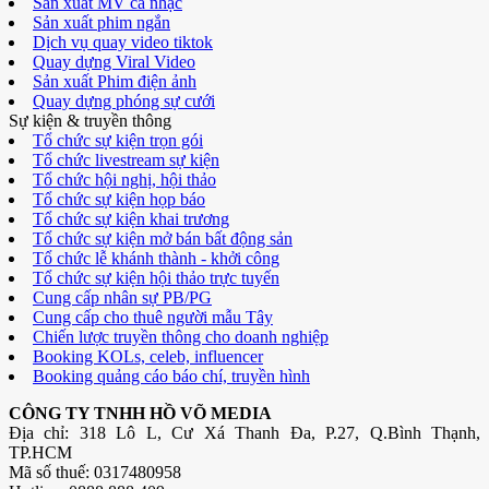
Sản xuất MV ca nhạc
Sản xuất phim ngắn
Dịch vụ quay video tiktok
Quay dựng Viral Video
Sản xuất Phim điện ảnh
Quay dựng phóng sự cưới
Sự kiện & truyền thông
Tổ chức sự kiện trọn gói
Tổ chức livestream sự kiện
Tổ chức hội nghị, hội thảo
Tổ chức sự kiện họp báo
Tổ chức sự kiện khai trương
Tổ chức sự kiện mở bán bất động sản
Tổ chức lễ khánh thành - khởi công
Tổ chức sự kiện hội thảo trực tuyến
Cung cấp nhân sự PB/PG
Cung cấp cho thuê người mẫu Tây
Chiến lược truyền thông cho doanh nghiệp
Booking KOLs, celeb, influencer
Booking quảng cáo báo chí, truyền hình
CÔNG TY TNHH HỒ VÕ MEDIA
Địa chỉ: 318 Lô L, Cư Xá Thanh Đa, P.27, Q.Bình Thạnh,
TP.HCM
Mã số thuế: 0317480958