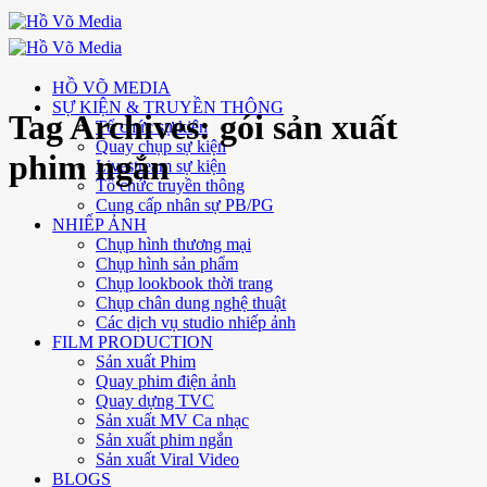
Skip
to
content
HỒ VÕ MEDIA
SỰ KIỆN & TRUYỀN THÔNG
Tag Archives:
gói sản xuất
Tổ chức sự kiện
Quay chụp sự kiện
phim ngắn
Livestream sự kiện
Tổ chức truyền thông
Cung cấp nhân sự PB/PG
NHIẾP ẢNH
Chụp hình thương mại
Chụp hình sản phẩm
Chụp lookbook thời trang
Chụp chân dung nghệ thuật
Các dịch vụ studio nhiếp ảnh
FILM PRODUCTION
Sản xuất Phim
Quay phim điện ảnh
Quay dựng TVC
Sản xuất MV Ca nhạc
Sản xuất phim ngắn
Sản xuất Viral Video
BLOGS