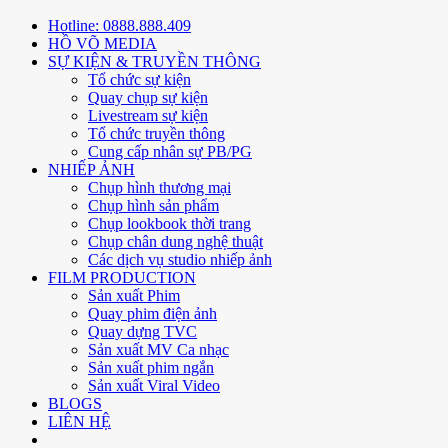
Hotline: 0888.888.409
HỒ VÕ MEDIA
SỰ KIỆN & TRUYỀN THÔNG
Tổ chức sự kiện
Quay chụp sự kiện
Livestream sự kiện
Tổ chức truyền thông
Cung cấp nhân sự PB/PG
NHIẾP ẢNH
Chụp hình thương mại
Chụp hình sản phẩm
Chụp lookbook thời trang
Chụp chân dung nghệ thuật
Các dịch vụ studio nhiếp ảnh
FILM PRODUCTION
Sản xuất Phim
Quay phim điện ảnh
Quay dựng TVC
Sản xuất MV Ca nhạc
Sản xuất phim ngắn
Sản xuất Viral Video
BLOGS
LIÊN HỆ