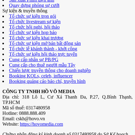
Quay dựng phóng sự cưới
Sự kiện & truyền thông
Tổ chức sự kiện trọn gói
Tổ chức livestream sự kiện
Tổ chức hội nghị, hội thảo
Tổ chức sự kiện họp báo
Tổ chức sự kiện khai trương
Tổ chức sự kiện mở bán bất động sản
Tổ chức lễ khánh thành - khởi công
Tổ chức sự kiện hội thảo trực tuyến
Cung cấp nhân sự PB/PG
Cung cấp cho thuê người mẫu Tây
Chiến lược truyền thông cho doanh nghiệp
Booking KOLs, celeb, influencer
Booking quảng cáo báo chí, truyền hình
CÔNG TY TNHH HỒ VÕ MEDIA
Địa chỉ: 318 Lô L, Cư Xá Thanh Đa, P.27, Q.Bình Thạnh,
TP.HCM
Mã số thuế: 0317480958
Hotline: 0888.888.409
Email: cskh@hovo.vn
Website:
https://hovomedia.com
Chứng nhận đăng ký kinh doanh số 0317480958 do Sở Kế hoạch