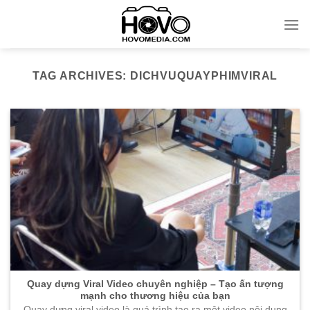
Skip
to
content
TAG ARCHIVES:
DICHVUQUAYPHIMVIRAL
Quay dựng Viral Video chuyên nghiệp – Tạo ấn tượng
mạnh cho thương hiệu của bạn
Quay dựng viral video là quá trình tạo ra một video nội dung