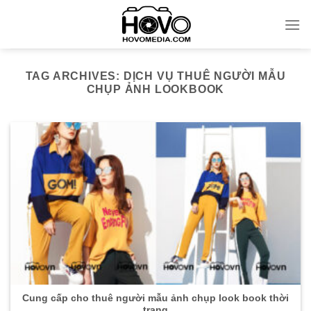
Skip
to
content
TAG ARCHIVES:
DỊCH VỤ THUÊ NGƯỜI MẪU
CHỤP ẢNH LOOKBOOK
Cung cấp cho thuê người mẫu ảnh chụp look book thời
trang