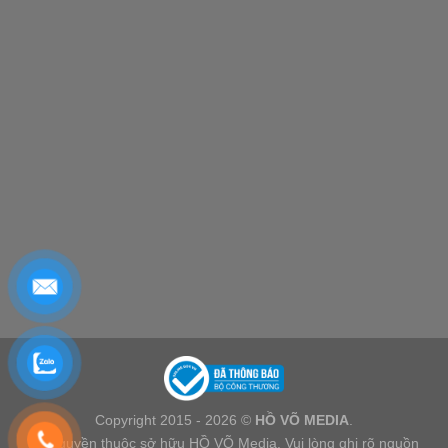
Copyright 2015 - 2026 ©
HỒ VÕ MEDIA
.
Bản quyền thuộc sở hữu HỒ VÕ Media. Vui lòng ghi rõ nguồn