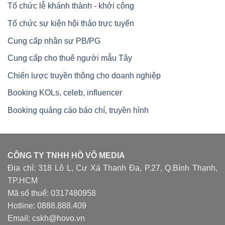
Tổ chức lễ khánh thành - khởi công
Tổ chức sự kiện hội thảo trực tuyến
Cung cấp nhân sự PB/PG
Cung cấp cho thuê người mẫu Tây
Chiến lược truyền thông cho doanh nghiệp
Booking KOLs, celeb, influencer
Booking quảng cáo báo chí, truyền hình
CÔNG TY TNHH HỒ VÕ MEDIA
Địa chỉ: 318 Lô L, Cư Xá Thanh Đa, P.27, Q.Bình Thạnh,
TP.HCM
Mã số thuế: 0317480958
Hotline: 0888.888.409
Email: cskh@hovo.vn