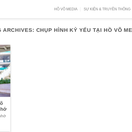
HỒ VÕ MEDIA
SỰ KIỆN & TRUYỀN THÔNG
G ARCHIVES:
CHỤP HÌNH KỶ YẾU TẠI HỒ VÕ M
Võ
nhớ
nhớ