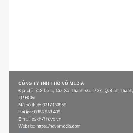
CÔNG TY TNHH HỒ VÕ MEDIA
Địa chỉ: 318 Lô L, Cư Xá Thanh Đa, P.27, Q.Bình Thạnh
TP.HCM
Mã số thuế: 0317480958
Hotline: 0888.888.409
Email: cskh@hovo.vn
Website:
https://hovomedia.com