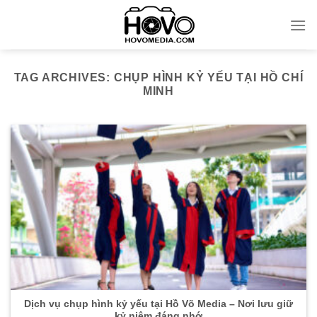
Skip
to
content
TAG ARCHIVES:
CHỤP HÌNH KỶ YẾU TẠI HỒ CHÍ
MINH
Dịch vụ chụp hình kỷ yếu tại Hồ Võ Media – Nơi lưu giữ
kỷ niệm đáng nhớ