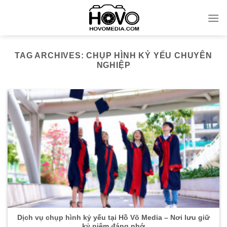
Skip
to
content
TAG ARCHIVES:
CHỤP HÌNH KỶ YẾU CHUYÊN
NGHIỆP
Dịch vụ chụp hình kỷ yếu tại Hồ Võ Media – Nơi lưu giữ
kỷ niệm đáng nhớ