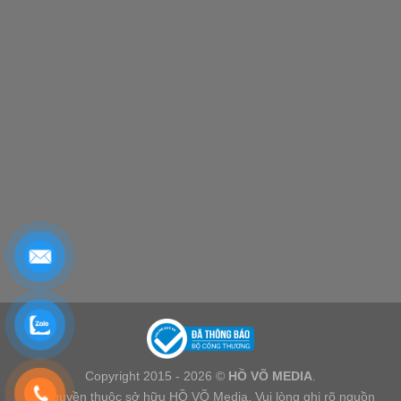
Copyright 2015 - 2026 ©
HỒ VÕ MEDIA
.
Bản quyền thuộc sở hữu HỒ VÕ Media. Vui lòng ghi rõ nguồn