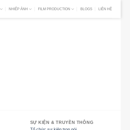
NHIẾP ẢNH
FILM PRODUCTION
BLOGS
LIÊN HỆ
SỰ KIỆN & TRUYỀN THÔNG
Tổ chức sự kiện trọn gói