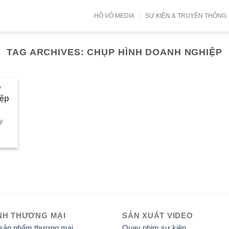
HỒ VÕ MEDIA
SỰ KIỆN & TRUYỀN THÔNG
TAG ARCHIVES:
CHỤP HÌNH DOANH NGHIỆP
y
iệp
y
NH THƯƠNG MẠI
SẢN XUẤT VIDEO
 sản phẩm thương mại
Quay phim sự kiện