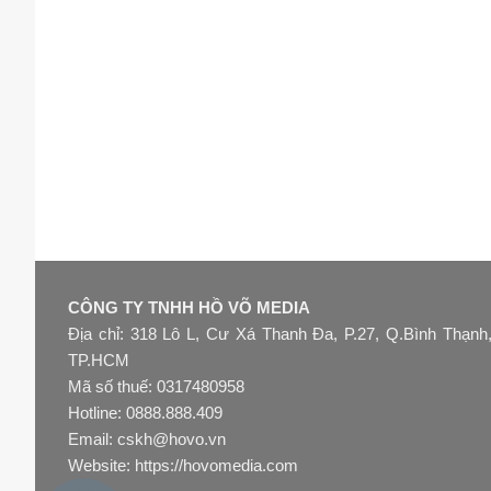
CÔNG TY TNHH HỒ VÕ MEDIA
Địa chỉ: 318 Lô L, Cư Xá Thanh Đa, P.27, Q.Bình Thạnh
TP.HCM
Mã số thuế: 0317480958
Hotline: 0888.888.409
Email: cskh@hovo.vn
Website:
https://hovomedia.com