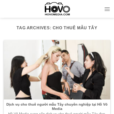
Skip
to
content
TAG ARCHIVES:
CHO THUÊ MẪU TÂY
Dịch vụ cho thuê người mẫu Tây chuyên nghiệp tại Hồ Võ
Media
Hồ Võ Media cung cấp dịch vụ cho thuê người mẫu Tây đẹp,