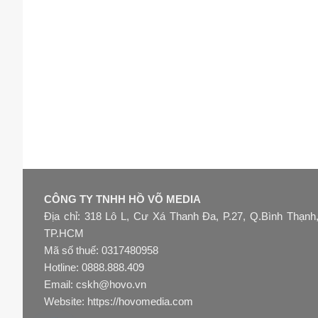
CÔNG TY TNHH HỒ VÕ MEDIA
Địa chỉ: 318 Lô L, Cư Xá Thanh Đa, P.27, Q.Bình Thạnh
TP.HCM
Mã số thuế: 0317480958
Hotline: 0888.888.409
Email: cskh@hovo.vn
Website:
https://hovomedia.com