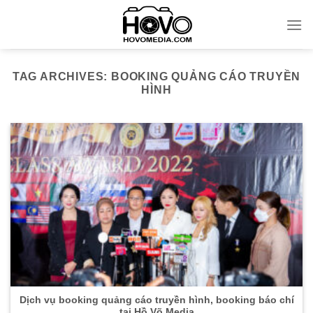
Skip
to
content
TAG ARCHIVES:
BOOKING QUẢNG CÁO TRUYỀN
HÌNH
Dịch vụ booking quảng cáo truyền hình, booking báo chí
tại Hồ Võ Media