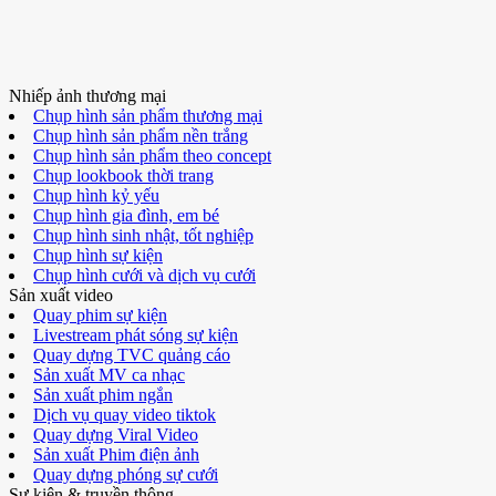
Nhiếp ảnh thương mại
Chụp hình sản phẩm thương mại
Chụp hình sản phẩm nền trắng
Chụp hình sản phẩm theo concept
Chụp lookbook thời trang
Chụp hình kỷ yếu
Chụp hình gia đình, em bé
Chụp hình sinh nhật, tốt nghiệp
Chụp hình sự kiện
Chụp hình cưới và dịch vụ cưới
Sản xuất video
Quay phim sự kiện
Livestream phát sóng sự kiện
Quay dựng TVC quảng cáo
Sản xuất MV ca nhạc
Sản xuất phim ngắn
Dịch vụ quay video tiktok
Quay dựng Viral Video
Sản xuất Phim điện ảnh
Quay dựng phóng sự cưới
Sự kiện & truyền thông