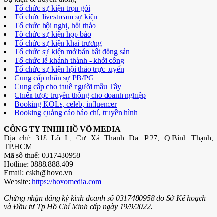
Tổ chức sự kiện trọn gói
Tổ chức livestream sự kiện
Tổ chức hội nghị, hội thảo
Tổ chức sự kiện họp báo
Tổ chức sự kiện khai trương
Tổ chức sự kiện mở bán bất động sản
Tổ chức lễ khánh thành - khởi công
Tổ chức sự kiện hội thảo trực tuyến
Cung cấp nhân sự PB/PG
Cung cấp cho thuê người mẫu Tây
Chiến lược truyền thông cho doanh nghiệp
Booking KOLs, celeb, influencer
Booking quảng cáo báo chí, truyền hình
CÔNG TY TNHH HỒ VÕ MEDIA
Địa chỉ: 318 Lô L, Cư Xá Thanh Đa, P.27, Q.Bình Thạnh,
TP.HCM
Mã số thuế: 0317480958
Hotline: 0888.888.409
Email: cskh@hovo.vn
Website:
https://hovomedia.com
Chứng nhận đăng ký kinh doanh số 0317480958 do Sở Kế hoạch
và Đầu tư Tp Hồ Chí Minh cấp ngày 19/9/2022.