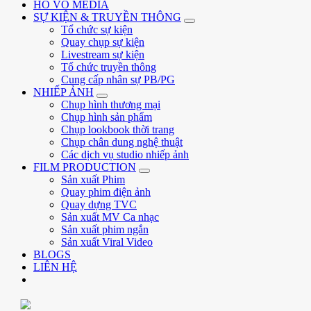
HỒ VÕ MEDIA
SỰ KIỆN & TRUYỀN THÔNG
Tổ chức sự kiện
Quay chụp sự kiện
Livestream sự kiện
Tổ chức truyền thông
Cung cấp nhân sự PB/PG
NHIẾP ẢNH
Chụp hình thương mại
Chụp hình sản phẩm
Chụp lookbook thời trang
Chụp chân dung nghệ thuật
Các dịch vụ studio nhiếp ảnh
FILM PRODUCTION
Sản xuất Phim
Quay phim điện ảnh
Quay dựng TVC
Sản xuất MV Ca nhạc
Sản xuất phim ngắn
Sản xuất Viral Video
BLOGS
LIÊN HỆ