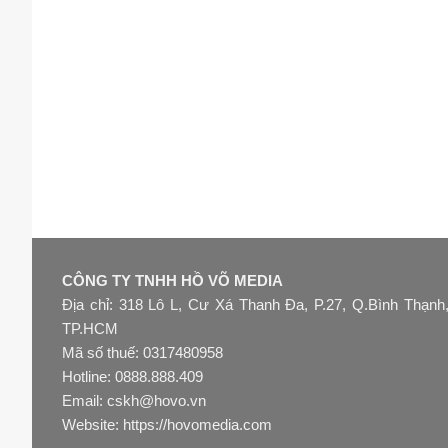
CÔNG TY TNHH HỒ VÕ MEDIA
Địa chỉ: 318 Lô L, Cư Xá Thanh Đa, P.27, Q.Bình Thạnh
TP.HCM
Mã số thuế: 0317480958
Hotline: 0888.888.409
Email: cskh@hovo.vn
Website:
https://hovomedia.com